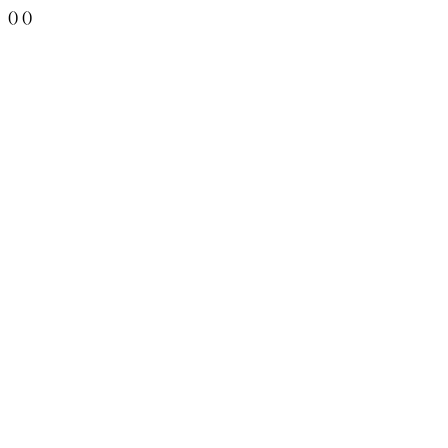
()
()