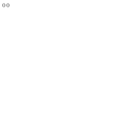
()
()