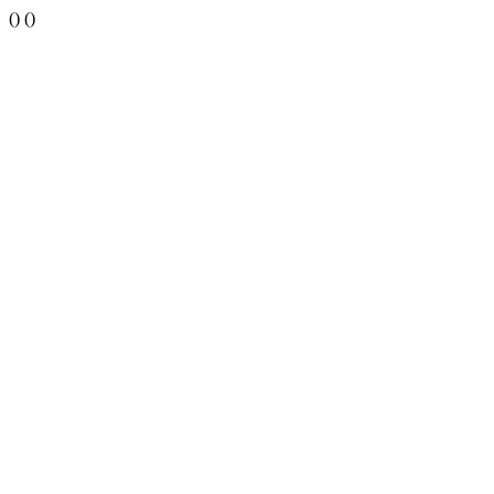
()
()