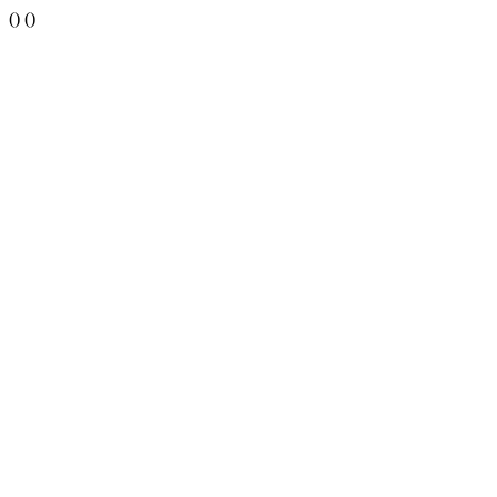
()
()