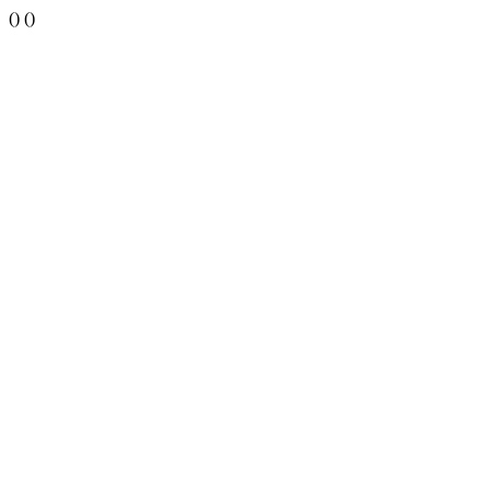
()
()