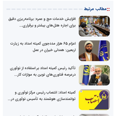
::
مطالب مرتبط
افزایش خدمات حج و عمره: برنامه‌ریزی دقیق
برای اجاره هتل‌های بیشتر و برقراری...
اعزام 65 هزار مددجوی کمیته امداد به زیارت
اربعین: همدلی خیران در عمل
تأکید رئیس کمیته امداد بر استفاده از نوآوری
درعرصه فناوری‌های نوین به موازات کار...
کمیته امداد: انتصاب رئیس مرکز نوآوری و
توانمندسازی هوشمند به تأسیس نوآوری در...