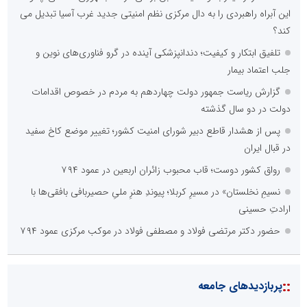
این آبراه راهبردی را به دال مرکزی نظم امنیتی جدید غرب آسیا تبدیل می
کند؟
تلفیق ابتکار و کیفیت؛ دندانپزشکی آینده در گرو فناوری‌های نوین و
جلب اعتماد بیمار
گزارش ریاست جمهور دولت چهاردهم به مردم در خصوص اقدامات
دولت در دو سال گذشته
پس از هشدار قاطع دبیر شورای امنیت کشور؛ تغییر موضع کاخ سفید
در قبال ایران
رواق کشور دوست؛ قاب محبوب زائران اربعین در عمود ۷۹۴
نسیمِ نخلستان» در مسیرِ کربلا؛ پیوندِ هنرِ ملیِ حصیربافی بافقی‌ها با
ارادتِ حسینی
حضور دکتر مرتضی فولاد و مصطفی فولاد در موکب مرکزی عمود ۷۹۴
::
پربازدیدهای جامعه