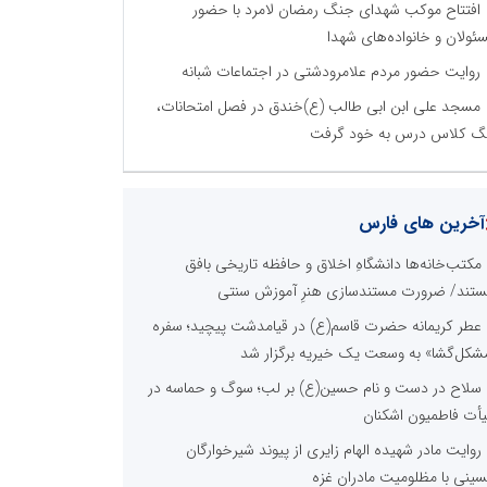
افتتاح موکب شهدای جنگ رمضان لامرد با حضور
ئولان و خانواده‌های شهدا
روایت حضور مردم علامرودشتی در اجتماعات شبانه
مسجد علی ابن ابی طالب (ع)خندق در فصل امتحانات،
گ کلاس درس به خود گرفت
آخرین های فارس
مکتب‌خانه‌ها دانشگاهِ اخلاق و حافظه تاریخی بافق
تند/ ضرورت مستندسازی هنرِ آموزش سنتی
عطر کریمانه حضرت قاسم(ع) در قیامدشت پیچید؛ سفره
شکل‌گشا» به وسعت یک خیریه برگزار شد
سلاح در دست و نام حسین(ع) بر لب؛ سوگ و حماسه در
أت فاطمیون اشکنان
روایت مادر شهیده الهام زایری از پیوند شیرخوارگان
ینی با مظلومیت مادران غزه