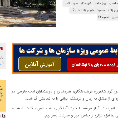
افظیه
روز حافظ
شهرستان لامرد
لامرد
ری زاده
محمود صابری زاده خبرنگار
بری تصمیم24
پایگاه 
(بی
ور گرم شاعران، فرهیختگان، هنرمندان و دوستداران ادب فارسی در
وه‌ای از عشق به زبان و فرهنگ ایرانی را به نمایش گذاشت.
لامِرد، در آغاز مراسم با خوش‌آمدگویی به حاضران گفت: امشب،
ایی عاشق، غزلی از جنس مهر و معرفت بسراییم.