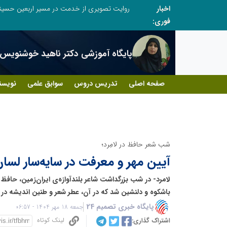
خزر
اخبار
روایت تصویری از خدمت در مسیر اربعین حسین
فوری:
پایگاه آموزشی دکتر ناهید خوشنویس
صفحه اصلی
تدریس دروس
سوابق علمی
نویسن
شب شعر حافظ در لامِرد؛
آیین مهر و معرفت در سایه‌سار لسان
لامرد- در شب بزرگداشت شاعر بلندآوازه‌ی ایران‌زمین، حافظ 
باشکوه و دلنشین شد که در آن، عطر شعر و طنین اندیشه در
پایگاه خبری تصمیم 24
جمعه 18 مهر 1404 - 06:57
لینک کوتاه
اشتراک گذاری: