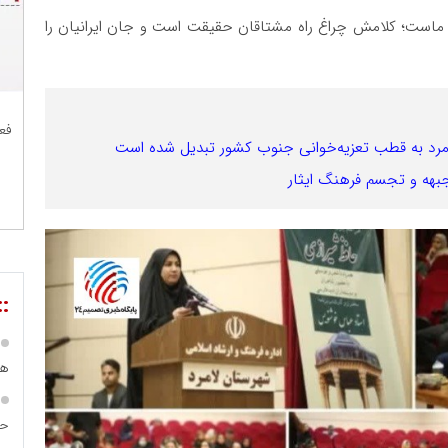
ر ماست؛ کلامش چراغ راه مشتاقان حقیقت است و جان ایرانیان را
فع
 جبهه و تجسم فرهنگ ایثار
::
هی
حس