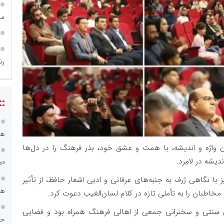
مس
رن
::
هس
ان واژه و اندیشه، با همت و عشق خود، بذر فرهنگ را در دل‌ها
دیشه در لامِرد.
«م
 نگاهی ژرف به جنبه‌های عرفانی و ادبی اشعار حافظ، از تأثیر
هی
خاطبان را به تأملی تازه در کلام لسان‌الغیب دعوت کرد.
ی سنتی و سخنرانی جمعی از اهالی فرهنگ همراه بود و فضایی
حس