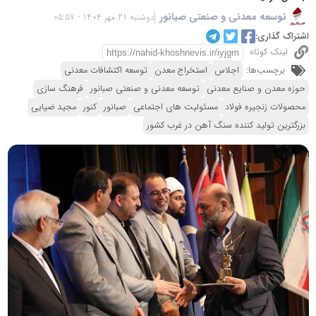
توسعه معدنی و صنعتی صبانور
دوشنبه 21 مهر 1404 - 05:57
اشتراک گذاری:
لینک کوتاه
برچسب‌ها:
اجلاس
استخراج معدن
توسعه اکتشافات معدنی
حوزه معدن و صنایع معدنی
توسعه معدنی و صنعتی صبانور
فرهنگ سازی
محصولات زنجیره فولاد
مسئولیت های اجتماعی
صبانور
کنور
مجید ضیایی
بزرگترین تولید کننده سنگ آهن در غرب کشور