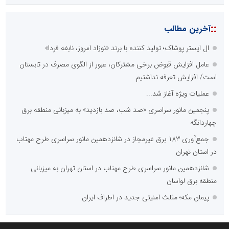
::
آخرین مطالب
ال ایستر پوشاک؛ تولید کننده با برند «نوزاد امروز، نابغه فردا»
عامل افزایش قبوض برخی مشترکان، عبور از الگوی مصرف در تابستان
است/ افزایش تعرفه نداشتیم
عملیات ویژه آغاز شد...
پنجمین مانور سراسری «صد شب، صد بازدید» به میزبانی منطقه برق
چهاردانگه
جمع‌آوری 183 برق غیرمجاز در شانزدهمین مانور سراسری طرح مهتاب
در استان تهران
شانزدهمین مانور سراسری طرح مهتاب در استان تهران به میزبانی
منطقه برق لواسان
پیمان مکه؛ مثلث امنیتی جدید در اطراف ایران