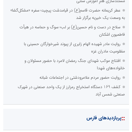
مستندسازی هنرِ آموزش سنتی
عطر کریمانه حضرت قاسم(ع) در قیامدشت پیچید؛ سفره «مشکل‌گشا»
به وسعت یک خیریه برگزار شد
سلاح در دست و نام حسین(ع) بر لب؛ سوگ و حماسه در هیأت
فاطمیون اشکنان
روایت مادر شهیده الهام زایری از پیوند شیرخوارگان حسینی با
مظلومیت مادران غزه
افتتاح موکب شهدای جنگ رمضان لامرد با حضور مسئولان و
خانواده‌های شهدا
روایت حضور مردم علامرودشتی در اجتماعات شبانه
کشف 169 دستگاه استخراج رمزارز از یک واحد صنعتی در شهرک
صنعتی شمس آباد
::
پربازدیدهای فارس