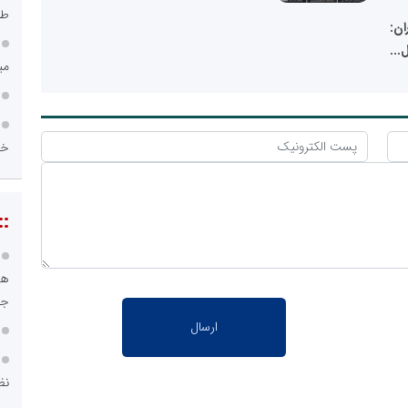
طر
ان:
...
می
خز
::
هو
جا
نظ