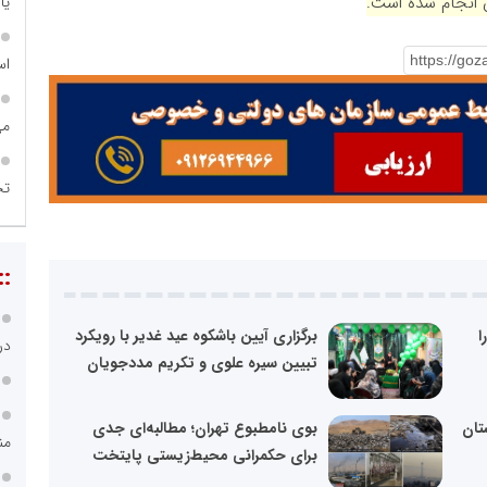
 انجام شده است.
یا
اس
می
تح
::
ا
برگزاری آیین باشکوه عید غدیر با رویکرد
در
تبیین سیره علوی و تکریم مددجویان
استان
بوی نامطبوع تهران؛ مطالبه‌ای جدی
من
برای حکمرانی محیط‌زیستی پایتخت