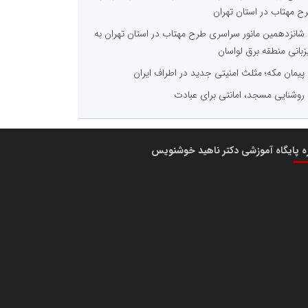
ح مهتاب در استان تهران
شانزدهمین مانور سراسری طرح مهتاب در استان تهران به
زبانی منطقه برق لواسان
پیمان مکه؛ مثلث امنیتی جدید در اطراف ایران
روشنایی مسجد، امانتی برای عبادت
ره پایگاه آموزشی دکتر ناهید خوشنویس