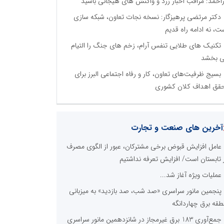
راحمد: مراقب اخبار زرد و واکنش های هیجانی باشید
دکتر مرتضی پرهیزگار: نسخه نجات تعاون، شبکه سازی
ت، نه ادامه راه قدیم
تکنیک های طلایی تنفس آرام، زخم های جنگ را التیام
 بخشد
بسیج ظرفیت‌های تعاون، کار و رفاه اجتماعی البرز برای
قق اهداف کلان کشوری
آخرین های صنعت و تجارت
عامل افزایش قبوض برخی مشترکان، عبور از الگوی مصرف
 تابستان است/ افزایش تعرفه نداشتیم
عملیات ویژه آغاز شد...
پنجمین مانور سراسری «صد شب، صد بازدید» به میزبانی
طقه برق چهاردانگه
جمع‌آوری 183 برق غیرمجاز در شانزدهمین مانور سراسری