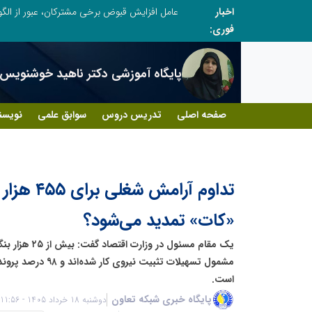
اخبار
فوری:
پایگاه آموزشی دکتر ناهید خوشنویس
صفحه اصلی
تدریس دروس
سوابق علمی
نویسن
تداوم آرام
«کات» تمدید می‌شود؟
مشمول تسهیلات تثبیت نی
است.
پایگاه خبری شبکه تعاون
دوشنبه 18 خرداد 1405 - 11:56