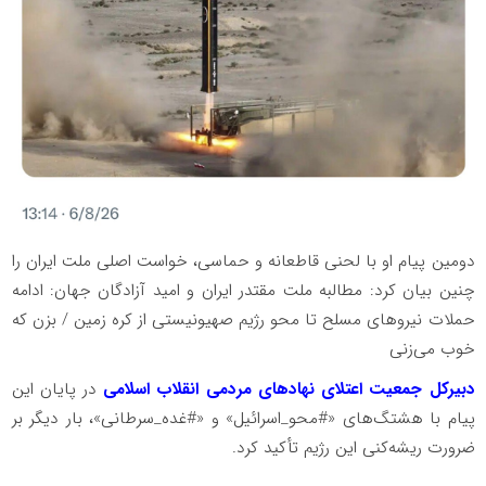
دومین پیام او با لحنی قاطعانه و حماسی، خواست اصلی ملت ایران را
چنین بیان کرد: مطالبه ملت مقتدر ایران و امید آزادگان جهان: ادامه
حملات نیروهای مسلح تا محو رژیم صهیونیستی از کره زمین / بزن که
خوب می‌زنی
دبیرکل جمعیت اعتلای نهادهای مردمی انقلاب اسلامی
در پایان این
پیام با هشتگ‌های «#محو_اسرائیل» و «#غده_سرطانی»، بار دیگر بر
ضرورت ریشه‌کنی این رژیم تأکید کرد.