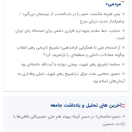
::
مردمی»
یمن هزینه شکست حصر را در باب‌المندب از عربستان می‌گیرد /
چشم‌انداز جدید دریای سرخ
حجاب، خط مقدم جبهه نرم افزاری دشمن برای استحاله زنان ایران
است
از انسجام ملی تا همگرایی فرامذهبی؛ تشییع تاریخی رهبر انقلاب
چگونه معادلات داخلی و منطقه‌ای را بازتعریف کرد؟
حماسه تشییع رهبر شهید، بیعتی دوباره با آیت‌الله خامنه‌ای بود
حضور حماسی ملت عراق درتشییع رهبر شهید، تجلی وفاداری به
آرمان‌های اسلام بود
::
آخرین های تحلیل و یادداشت جامعه
نسیمِ نخلستان» در مسیرِ کربلا؛ پیوندِ هنرِ ملیِ حصیربافی بافقی‌ها با
ارادتِ حسینی