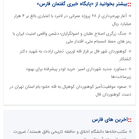
::
بیشتر بخوانید از «پایگاه خبری گفتمان فارس»
آغاز بهره‌برداری از ۶۸ پروژه عمرانی در لامرد با اعتباری بالغ بر ۴ هزار
میلیارد ریال
جنگ زرگری اصلاح طلبان و اصولگرایان؛ دشمن واقعی امنیت ایران با
رمز های حفظ انسجام ملی، اقتدار ملی
کوهنوردان شهر فال بر فراز قله اورین: تجلی ارادت به شهید دکتر
کشتکار
دستاورد جدید شهرداری اسیر: خرید لودر پیشرفته برای بهبود
زیرساخت‌ها
صعود موفقیت‌آمیز کوهنوردان کوهپال به قله خلنو؛ بام استان تهران در
دست کوهنوردان فال
::
آخرین های فارس
مکتب‌خانه‌ها دانشگاهِ اخلاق و حافظه تاریخی بافق هستند/ ضرورت