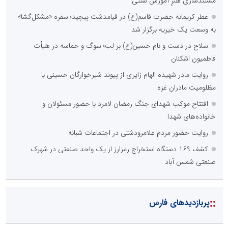
مستندسازی هنرِ آموزش سنتی
عطر کریمانه حضرت قاسم(ع) در قیامدشت پیچید؛ سفره «مشکل‌گشا»
به وسعت یک خیریه برگزار شد
سلاح در دست و نام حسین(ع) بر لب؛ سوگ و حماسه در هیأت
فاطمیون اشکنان
روایت مادر شهیده الهام زایری از پیوند شیرخوارگان حسینی با
مظلومیت مادران غزه
افتتاح موکب شهدای جنگ رمضان لامرد با حضور مسئولان و
خانواده‌های شهدا
روایت حضور مردم علامرودشتی در اجتماعات شبانه
کشف 169 دستگاه استخراج رمزارز از یک واحد صنعتی در شهرک
صنعتی شمس آباد
::
پربازدیدهای فارس