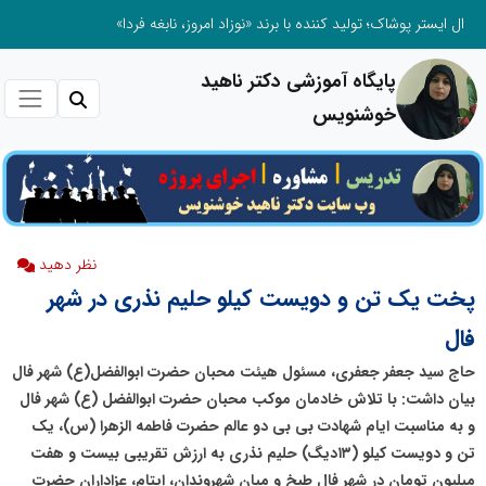
ال ایستر پوشاک؛ تولید کننده با برند «نوزاد امروز، نابغه فردا»
پایگاه آموزشی دکتر ناهید
خوشنویس
نظر دهید
پخت یک تن و دویست کیلو حلیم نذری در شهر
فال
حاج سید جعفر جعفری، مسئول هیئت محبان حضرت ابوالفضل(ع) شهر فال
بیان داشت: با تلاش خادمان موکب محبان حضرت ابوالفضل (ع) شهر فال
و به مناسبت ایام شهادت بی بی دو عالم حضرت فاطمه الزهرا (س)، یک
تن و دویست کیلو (۱۳دیگ) حلیم نذری به ارزش تقریبی بیست و هفت
میلیون تومان در شهر فال طبخ و میان شهروندان، ایتام، عزاداران حضرت