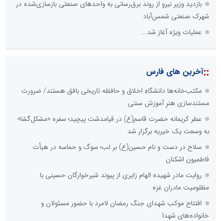
بازدید وزیر نیرو از روند برق‌رسانی به واحدهای صنعتی بازسازی‌شده در
شهرک صنعتی شمس‌آباد
عملیات ویژه آغاز شد...
تسمینو
::
آخرین های فارس
تِسمینو، پلتفرم تخصصی رپورتاژ آگهی، تولید محتوا و سفارش بک لینک
پایگاه آموزشی دکتر ناهید خوشنویس
محمدحسین فلاح زاده
مکتب‌خانه‌ها دانشگاهِ اخلاق و حافظه تاریخی بافق هستند/ ضرورت
مستندسازی هنرِ آموزش سنتی
عطر کریمانه حضرت قاسم(ع) در قیامدشت پیچید؛ سفره «مشکل‌گشا»
به وسعت یک خیریه برگزار شد
سلاح در دست و نام حسین(ع) بر لب؛ سوگ و حماسه در هیأت
فاطمیون اشکنان
روایت مادر شهیده الهام زایری از پیوند شیرخوارگان حسینی با
مظلومیت مادران غزه
آتش نشانی و خدمات ایمنی
افتتاح موکب شهدای جنگ رمضان لامرد با حضور مسئولان و
خانواده‌های شهدا
پایگاه خبری گفتمان فارس