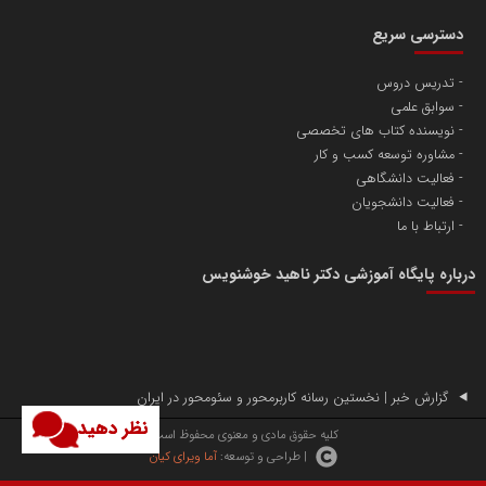
خبرنگار اختصاصی خبرگزاری گزارش خبر
دسترسی سریع
تدریس دروس
سوابق علمی
نویسنده کتاب های تخصصی
مشاوره توسعه کسب و کار
فعالیت دانشگاهی
وزارت علوم، تحقیقات و فناوری
پایگاه اطلاع رسانی سپهر
فعالیت دانشجویان
ارتباط با ما
درباره پایگاه آموزشی دکتر ناهید خوشنویس
شهروند خبرنگار گزارش خبر
گزارش خبر | نخستین رسانه کاربرمحور و سئومحور در ایران
نظر دهید
کلیه حقوق مادی و معنوی محفوظ است.
| طراحی و توسعه:
آما ویرای کیان
روابط عمومی ایران صدا
پایگاه خبری تصمیم 24