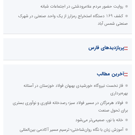
امیرحسین باقری
روایت حضور مردم علامرودشتی در اجتماعات شبانه
مشاور و مدرس بورس
کشف 169 دستگاه استخراج رمزارز از یک واحد صنعتی در شهرک
صنعتی شمس آباد
::
پربازدیدهای فارس
اداره کل آموزش و پرورش
::
آخرین مطالب
پایگاه اطلاع رسانی مشارکت
فاز نخست نیروگاه خورشیدی بهبهان فولاد خوزستان در آستانه
حسین براتی
بهره‌برداری
پژوهشگر مسائل اجتماعی و حقوقی
فولاد هرمزگان در مسیر فولاد سبز؛ رصدخانه فناوری و نوآوری بستری
برای تحول صنعت
خانه با نور، صمیمی‌تر می‌شود
آموزش زبان با نگاه روان‌شناختی؛ ترسیم مسیر آکادمی بین‌المللی