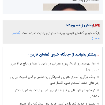
پخش زنده رویداد
پایگاه خبری گفتمان فارس، رویداد جدیدی را ثبت نکرده است.
(بیشتر
سازمان صنعت،معدن و تجارت
بدانید)
::
بیشتر بخوانید از «پایگاه خبری گفتمان فارس»
دانشگاه سئوی ایران
مریم حاج نوروز نظری
آغاز بهره‌برداری از ۶۸ پروژه عمرانی در لامرد با اعتباری بالغ بر ۴ هزار
میلیارد ریال
جنگ زرگری اصلاح طلبان و اصولگرایان؛ دشمن واقعی امنیت ایران با
رمز های حفظ انسجام ملی، اقتدار ملی
کوهنوردان شهر فال بر فراز قله اورین: تجلی ارادت به شهید دکتر
کشتکار
آهن و فولاد غدیر ایرانیان
دستاورد جدید شهرداری اسیر: خرید لودر پیشرفته برای بهبود