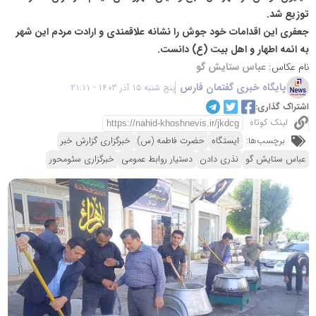
توزیع شد.
جعفری این اقدامات خود جوش را نشانه علاقمندی و ارادت مردم این شهر
به ائمه اطهار و اهل بیت (ع) دانست.
نام عکاس:
عباس ستایش گو
پایگاه خبری گفتمان فارس
پنج شنبه 15 آذر 1403 - 21:11
اشتراک گذاری:
لینک کوتاه
برچسب‌ها:
ایستگاه
حضرت فاطمه (س)
خبرگزاری گزارش خبر
عباس ستایش گو
نذری دادن
دستیار روابط عمومی
خبرگزاری سئومحور