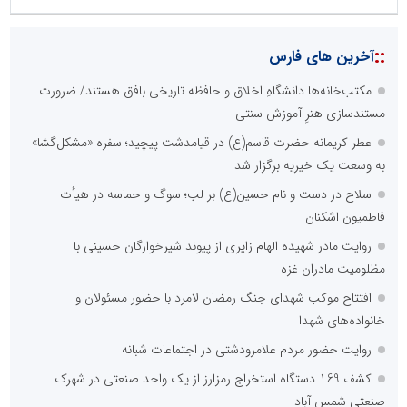
::
آخرین های فارس
مکتب‌خانه‌ها دانشگاهِ اخلاق و حافظه تاریخی بافق هستند/ ضرورت
مستندسازی هنرِ آموزش سنتی
عطر کریمانه حضرت قاسم(ع) در قیامدشت پیچید؛ سفره «مشکل‌گشا»
به وسعت یک خیریه برگزار شد
سلاح در دست و نام حسین(ع) بر لب؛ سوگ و حماسه در هیأت
فاطمیون اشکنان
روایت مادر شهیده الهام زایری از پیوند شیرخوارگان حسینی با
مظلومیت مادران غزه
افتتاح موکب شهدای جنگ رمضان لامرد با حضور مسئولان و
خانواده‌های شهدا
روایت حضور مردم علامرودشتی در اجتماعات شبانه
کشف 169 دستگاه استخراج رمزارز از یک واحد صنعتی در شهرک
صنعتی شمس آباد