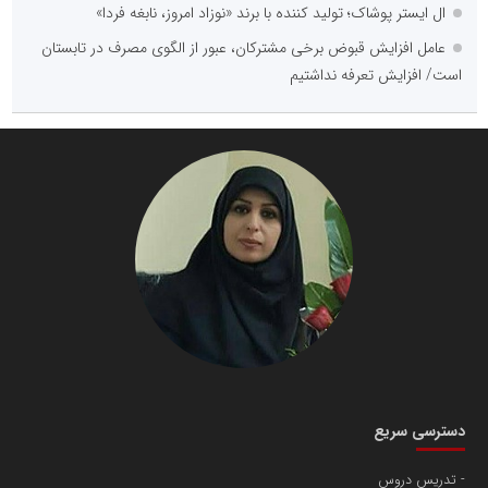
ال ایستر پوشاک؛ تولید کننده با برند «نوزاد امروز، نابغه فردا»
عامل افزایش قبوض برخی مشترکان، عبور از الگوی مصرف در تابستان
است/ افزایش تعرفه نداشتیم
دسترسی سریع
تدریس دروس