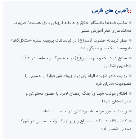
::
آخرین های فارس
مکتب‌خانه‌ها دانشگاهِ اخلاق و حافظه تاریخی بافق هستند/ ضرورت
مستندسازی هنرِ آموزش سنتی
عطر کریمانه حضرت قاسم(ع) در قیامدشت پیچید؛ سفره «مشکل‌گشا»
به وسعت یک خیریه برگزار شد
سلاح در دست و نام حسین(ع) بر لب؛ سوگ و حماسه در هیأت
فاطمیون اشکنان
روایت مادر شهیده الهام زایری از پیوند شیرخوارگان حسینی با
مظلومیت مادران غزه
افتتاح موکب شهدای جنگ رمضان لامرد با حضور مسئولان و
خانواده‌های شهدا
روایت حضور مردم علامرودشتی در اجتماعات شبانه
کشف 169 دستگاه استخراج رمزارز از یک واحد صنعتی در شهرک
صنعتی شمس آباد