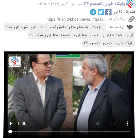
پایگاه خبری تصمیم 24
دوشنبه 21 مهر 1404 - 04:58
اشتراک گذاری:
لینک کوتاه
برچسب‌ها:
ارج نهادن به مقام معلم
دانش آموزان
دبستان
شهرستان لامرد
فیلم
محمد جعفری
معلمان
معلمان بازنشسته
معلمان پیشکسوت
پایگاه خبری تصمیم
تصمیم 24