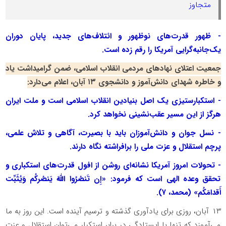
متجاوز
- ظهور قدرت‌های نوظهور و ائتلاف‌های جدید، پایان دوران
یک‌جانبه‌گرایی آمریکا را رقم زده است.
جمعیت اعتلای نهادهای مردمی انقلاب اسلامی، ضمن گرامیداشت یاد
و خاطره شهدای دانش‌آموز و دانشجوی ۱۳ آبان، اعلام می‌دارد:
- استکبارستیزی یک اصل بنیادین انقلاب اسلامی است و ملت ایران
هرگز از این مسیر عقب‌نشینی نخواهد کرد.
- نسل جوان و دانش‌آموزان باید با بصیرت، آگاهی و تلاش علمی،
پرچم استقلال و عزت ملی را برافراشته نگاه دارند.
- تحولات امروز آمریکا نشانه‌ای روشن از افول قدرت‌های استکباری و
تحقق وعده الهی است که فرمود: «إِن تَنصُرُوا اللَّهَ یَنصُرکُم وَیُثَبِّت
أَقدامَکُم» (محمد، ۷).
۱۳ آبان، روزی برای یادآوری گذشته و ترسیم آینده است. این روز به ما
می‌آموزد که تنها با ایستادگی در برابر استکبار می‌توان استقلال و عزت