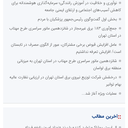
نوآوری و خلاقیت در آموزش رانندگی؛ سرمایه‌گذاری هوشمندانه برای
کاهش آسیب‌های اجتماعی و ارتقای ایمنی جامعه
بخش اول گفت‌وگوی رئیس‌جمهور پزشکیان با مردم
جمع‌آوری 183 برق غیرمجاز در شانزدهمین مانور سراسری طرح مهتاب
در استان تهران
عامل افزایش قبوض برخی مشترکان، عبور از الگوی مصرف در تابستان
است/ افزایش تعرفه نداشتیم
شانزدهمین مانور سراسری طرح مهتاب در استان تهران به میزبانی
منطقه برق لواسان
درخشش شرکت توزیع نیروی برق استان تهران در ارزیابی نظارت عالیه
بهام توانیر
عملیات ویژه آغاز شد...
::
آخرین مطالب
ال ایستر پوشاک؛ تولید کننده با برند «نوزاد امروز، نابغه فردا»