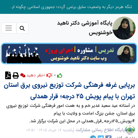
تنگه هرمز دیگر به وضعیت سابق برنمی گردد؛ جمهوری اسلامی چگونه این آبراه راهبردی را به دال مرکزی نظم امنیتی جدید غرب آسیا تبدیل می کند؟
پایگاه آموزشی دکتر ناهید
خوشنویس
0
0 |
نظر دهید
برپایی غرفه فرهنگی شرکت توزیع نیروی برق استان
تهران با پیام پویش ۲۵ درجه؛ قرار همدلی
در آستانه عید سعید غدیر خم و به همت امور فرهنگی شرکت توزیع نیروی
برق استان، جشن بزرگ امامت و ولایت با پیام
#پویش_۲۵درجه_قرار_همدلی در محل این شرکت برگزار شد.
پایگاه اطلاع رسانی مشارکت
یکشنبه 17 خرداد 1405 - 07:51