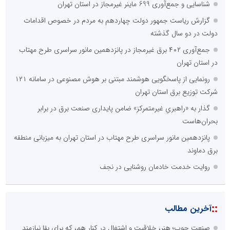
شناسایی و جمع‌آوری 699 ماینر غیرمجاز در استان تهران
گزارش ریاست جمهور دولت چهاردهم به مردم در خصوص اقدامات
دولت در دو سال گذشته
جمع‌آوری ۴۰۲ برق غیرمجاز در پانزدهمین مانور سراسری طرح مهتاب
در استان تهران
رونمایی از پاسخگویی هوشمند مبتنی بر هوش مصنوعی در سامانه ۱۲۱
شرکت توزیع برق استان تهران
گذار به «راهبریِ غیرمتمرکز» ضامن پایداری صنعت برق در برابر
بحران‌هاست
پانزدهمین مانور سراسری طرح مهتاب در استان تهران به میزبانی منطقه
برق دماوند
روایت خدمت خادمان روشنایی در نجف
::
آخرین مطالب
صنعت چوب؛ هنر، خلاقیت و اشتغال در کنار هم، که برای بقا نیازمند