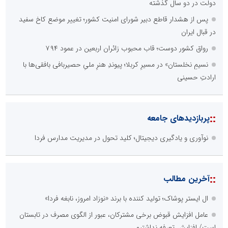
دولت در دو سال گذشته
پس از هشدار قاطع دبیر شورای امنیت کشور؛ تغییر موضع کاخ سفید
در قبال ایران
رواق کشور دوست؛ قاب محبوب زائران اربعین در عمود ۷۹۴
نسیمِ نخلستان» در مسیرِ کربلا؛ پیوندِ هنرِ ملیِ حصیربافی بافقی‌ها با
ارادتِ حسینی
::
پربازدیدهای جامعه
نوآوری و یادگیری دیجیتال؛ کلید تحول در مدیریت مدارس فردا
::
آخرین مطالب
ال ایستر پوشاک؛ تولید کننده با برند «نوزاد امروز، نابغه فردا»
عامل افزایش قبوض برخی مشترکان، عبور از الگوی مصرف در تابستان
است/ افزایش تعرفه نداشتیم