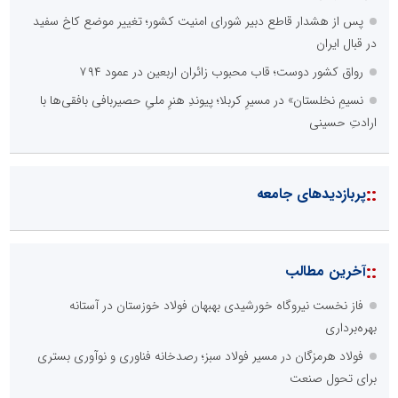
پس از هشدار قاطع دبیر شورای امنیت کشور؛ تغییر موضع کاخ سفید
در قبال ایران
رواق کشور دوست؛ قاب محبوب زائران اربعین در عمود ۷۹۴
نسیمِ نخلستان» در مسیرِ کربلا؛ پیوندِ هنرِ ملیِ حصیربافی بافقی‌ها با
ارادتِ حسینی
::
پربازدیدهای جامعه
::
آخرین مطالب
فاز نخست نیروگاه خورشیدی بهبهان فولاد خوزستان در آستانه
بهره‌برداری
فولاد هرمزگان در مسیر فولاد سبز؛ رصدخانه فناوری و نوآوری بستری
برای تحول صنعت