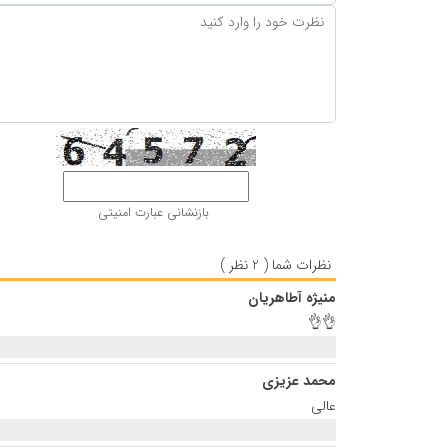
بازنشانی عبارت امنیتی
نظرات شما ( 2 نظر )
منیژه آطاهریان
👌👌
محمد عزیزی
عالی