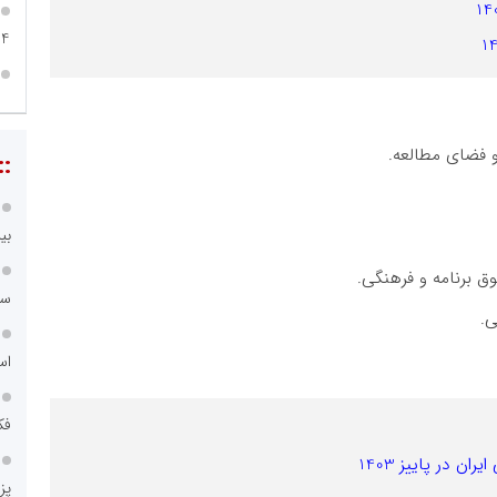
04
و فضای مطالعه.
::
بی
ق برنامه و فرهنگی.
سا
ی.
اس
فک
 در پاییز 1403
پز