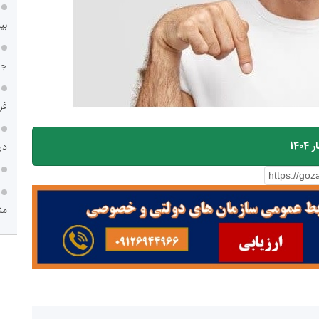
بی
جا
فر
14
در
من